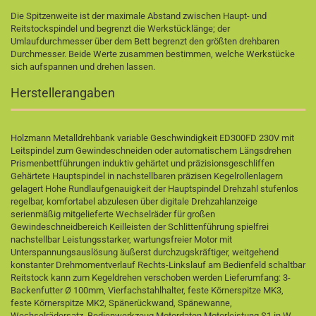
Die Spitzenweite ist der maximale Abstand zwischen Haupt- und
Reitstockspindel und begrenzt die Werkstücklänge; der
Umlaufdurchmesser über dem Bett begrenzt den größten drehbaren
Durchmesser. Beide Werte zusammen bestimmen, welche Werkstücke
sich aufspannen und drehen lassen.
Herstellerangaben
Holzmann Metalldrehbank variable Geschwindigkeit ED300FD 230V mit
Leitspindel zum Gewindeschneiden oder automatischem Längsdrehen
Prismenbettführungen induktiv gehärtet und präzisionsgeschliffen
Gehärtete Hauptspindel in nachstellbaren präzisen Kegelrollenlagern
gelagert Hohe Rundlaufgenauigkeit der Hauptspindel Drehzahl stufenlos
regelbar, komfortabel abzulesen über digitale Drehzahlanzeige
serienmäßig mitgelieferte Wechselräder für großen
Gewindeschneidbereich Keilleisten der Schlittenführung spielfrei
nachstellbar Leistungsstarker, wartungsfreier Motor mit
Unterspannungsauslösung äußerst durchzugskräftiger, weitgehend
konstanter Drehmomentverlauf Rechts-Linkslauf am Bedienfeld schaltbar
Reitstock kann zum Kegeldrehen verschoben werden Lieferumfang: 3-
Backenfutter Ø 100mm, Vierfachstahlhalter, feste Körnerspitze MK3,
feste Körnerspitze MK2, Spänerückwand, Spänewanne,
Wechselrädersatz, Bedienwerkzeug Motordaten Motorleistung S1 in W