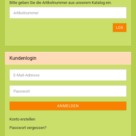
BITTE
Bitte geben Sie die Artikelnummer aus unserem Katalog ein.
GEBEN
SIE
DIE
ARTIKELNUMMER
LOS
AUS
UNSEREM
KATALOG
EIN.
Kundenlogin
E-
Mail-
Adresse
Passwort
ANMELDEN
Konto erstellen
Passwort vergessen?