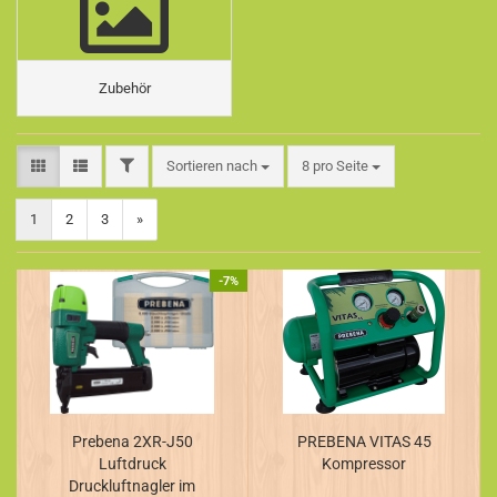
Zubehör
FILTER
Sortieren nach
pro Seite
Sortieren nach
8 pro Seite
1
2
3
»
-7%
Prebena 2XR-J50
PREBENA VITAS 45
Luftdruck
Kompressor
Druckluftnagler im