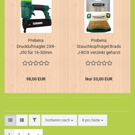
Prebena
Prebena
Druckluftnagler 2XR-
Stauchkopfnägel Brads
J50 für 16-50mm
J-BOX verzinkt geharzt
98,00 EUR
Nur 33,00 EUR
FILTER
Sortieren nach
pro Seite
Sortieren nach
8 pro Seite
1
2
3
»