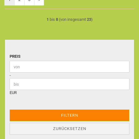
1
bis
8
(von insgesamt
23
)
PREIS
PREIS
Preis bis
-
EUR
FILTERN
ZURÜCKSETZEN