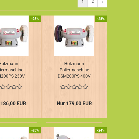
1
2
»
-25%
-28%
Holzmann
Holzmann
liermaschine
Poliermaschine
200PS 230V
DSM200PS 400V
 186,00 EUR
Nur 179,00 EUR
-28%
-24%