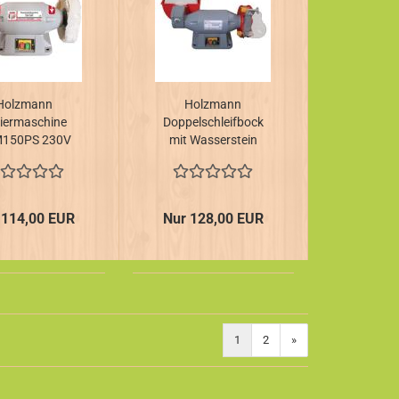
Holzmann
Holzmann
liermaschine
Doppelschleifbock
150PS 230V
mit Wasserstein
DSM150200W
230V
 114,00 EUR
Nur 128,00 EUR
1
2
»