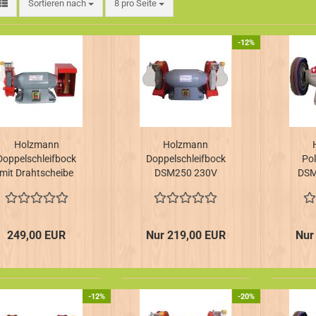
Sortieren nach
pro Seite
Sortieren nach
8 pro Seite
-12%
Holzmann
Holzmann
Doppelschleifbock
Doppelschleifbock
Po
mit Drahtscheibe
DSM250 230V
DSM
DSM200DS 230V
249,00 EUR
Nur 219,00 EUR
Nur
-12%
-20%