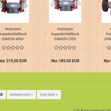
Holzmann
Holzmann
Doppelschleifbock
Doppelschleifbock
Po
DSM250 400V
DSM200 230V
DSM
Nur 219,00 EUR
Nur 189,00 EUR
Nur
Sortieren nach
pro Seite
Sortieren nach
8 pro Seite
1
bis
8
(von insgesamt
13
)