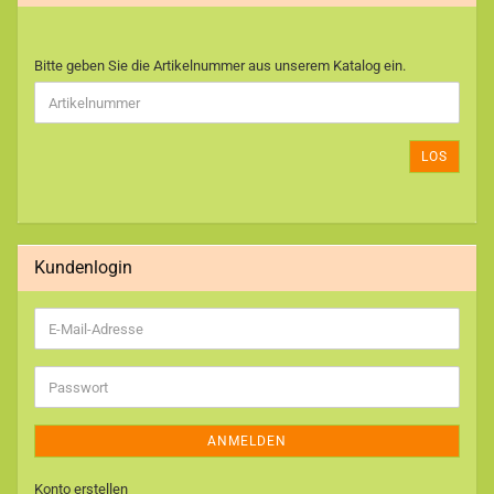
BITTE
Bitte geben Sie die Artikelnummer aus unserem Katalog ein.
GEBEN
SIE
DIE
ARTIKELNUMMER
LOS
AUS
UNSEREM
KATALOG
EIN.
Kundenlogin
E-
Mail-
Adresse
Passwort
ANMELDEN
Konto erstellen