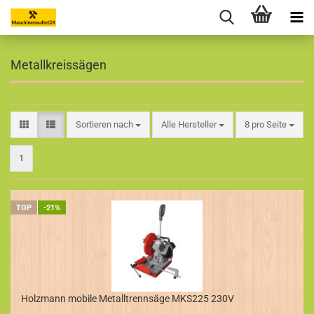
Metallkreissägen
Sortieren nach
pro Seite
Sortieren nach
Alle Hersteller
8 pro Seite
1
TOP
-21%
Holzmann mobile Metalltrennsäge MKS225 230V