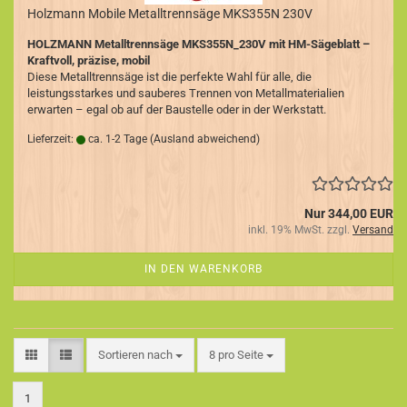
Holzmann Mobile Metalltrennsäge MKS355N 230V
HOLZMANN Metalltrennsäge MKS355N_230V mit HM-Sägeblatt –
Kraftvoll, präzise, mobil
Diese Metalltrennsäge ist die perfekte Wahl für alle, die
leistungsstarkes und sauberes Trennen von Metallmaterialien
erwarten – egal ob auf der Baustelle oder in der Werkstatt.
Lieferzeit:
ca. 1-2 Tage
(Ausland abweichend)
Nur 344,00 EUR
inkl. 19% MwSt. zzgl.
Versand
IN DEN WARENKORB
Sortieren nach
pro Seite
Sortieren nach
8 pro Seite
1