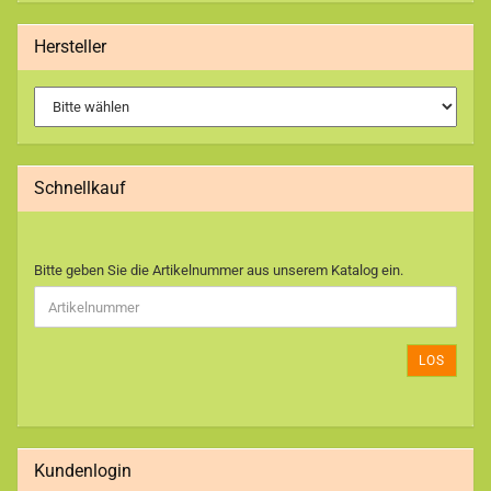
Hersteller
Schnellkauf
BITTE
Bitte geben Sie die Artikelnummer aus unserem Katalog ein.
GEBEN
SIE
DIE
ARTIKELNUMMER
LOS
AUS
UNSEREM
KATALOG
EIN.
Kundenlogin