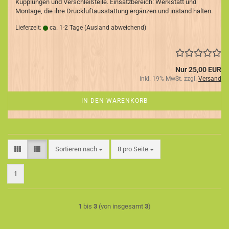
Kupplungen und Verschleißteile. Einsatzbereich: Werkstatt und
Montage, die ihre Druckluftausstattung ergänzen und instand halten.
Lieferzeit:
ca. 1-2 Tage
(Ausland abweichend)
Nur 25,00 EUR
inkl. 19% MwSt. zzgl.
Versand
IN DEN WARENKORB
Sortieren nach
pro Seite
Sortieren nach
8 pro Seite
1
1
bis
3
(von insgesamt
3
)