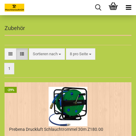
Zubehör
Sortieren nach
pro Seite
Sortieren nach
8 pro Seite
1
-29%
Prebena Druckluft Schlauchtrommel 30m Z180.00