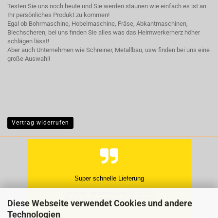
Testen Sie uns noch heute und Sie werden staunen wie einfach es ist an
Ihr persönliches Produkt zu kommen!
Egal ob Bohrmaschine, Hobelmaschine, Fräse, Abkantmaschinen,
Blechscheren, bei uns finden Sie alles was das Heimwerkerherz höher
schlägen lässt!
Aber auch Unternehmen wie Schreiner, Metallbau, usw finden bei uns eine
große Auswahl!
Vertrag widerrufen
Hat super geklappt, gern wieder.
Datum der Veröffentlichung: 27.07.2026
Datum der Kauferfahrung: 20.07.2026
Diese Webseite verwendet Cookies und andere
Technologien