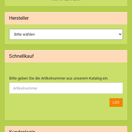
Hersteller
Schnellkauf
BITTE
Bitte geben Sie die Artikelnummer aus unserem Katalog ein.
GEBEN
SIE
DIE
ARTIKELNUMMER
LOS
AUS
UNSEREM
KATALOG
EIN.