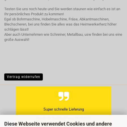
Testen Sie uns noch heute und Sie werden staunen wie einfach es ist an
Ihr persönliches Produkt zu kommen!
Egal ob Bohrmaschine, Hobelmaschine, Fräse, Abkantmaschinen,
Blechscheren, bei uns finden Sie alles was das Heimwerkerherz höher
schlägen lässt!
Aber auch Unternehmen wie Schreiner, Metallbau, usw finden bei uns eine
große Auswahl!
Vertrag widerrufen
Super schnelle Lieferung
Datum der Veröffentlichung: 06.08.2026
Datum der Kauferfahrung: 30.07.2026
Diese Webseite verwendet Cookies und andere