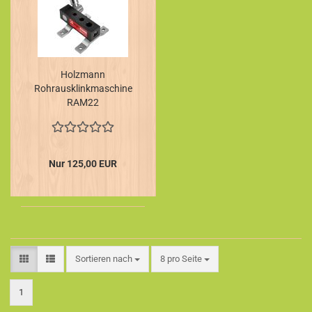
Holzmann
Rohrausklinkmaschine
RAM22
Nur 125,00 EUR
Sortieren nach
pro Seite
Sortieren nach
8 pro Seite
1