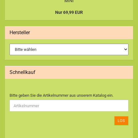
MINI
Nur 69,99 EUR
Hersteller
Schnellkauf
BITTE
Bitte geben Sie die Artikelnummer aus unserem Katalog ein.
GEBEN
SIE
DIE
ARTIKELNUMMER
LOS
AUS
UNSEREM
KATALOG