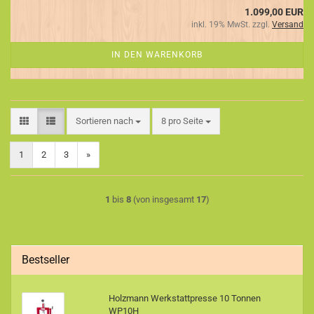
1.099,00 EUR
inkl. 19% MwSt. zzgl.
Versand
IN DEN WARENKORB
Sortieren nach
pro Seite
Sortieren nach
8 pro Seite
1
2
3
»
1
bis
8
(von insgesamt
17
)
Bestseller
Holzmann Werkstattpresse 10 Tonnen
WP10H