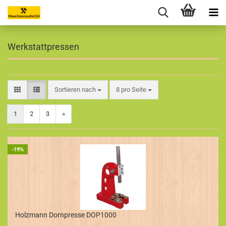
Werkstattpressen
Sortieren nach
pro Seite
Sortieren nach
8 pro Seite
1
2
3
»
-19%
Holzmann Dornpresse DOP1000