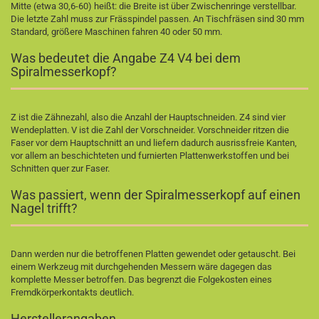
Mitte (etwa 30,6-60) heißt: die Breite ist über Zwischenringe verstellbar.
Die letzte Zahl muss zur Frässpindel passen. An Tischfräsen sind 30 mm
Standard, größere Maschinen fahren 40 oder 50 mm.
Was bedeutet die Angabe Z4 V4 bei dem
Spiralmesserkopf?
Z ist die Zähnezahl, also die Anzahl der Hauptschneiden. Z4 sind vier
Wendeplatten. V ist die Zahl der Vorschneider. Vorschneider ritzen die
Faser vor dem Hauptschnitt an und liefern dadurch ausrissfreie Kanten,
vor allem an beschichteten und furnierten Plattenwerkstoffen und bei
Schnitten quer zur Faser.
Was passiert, wenn der Spiralmesserkopf auf einen
Nagel trifft?
Dann werden nur die betroffenen Platten gewendet oder getauscht. Bei
einem Werkzeug mit durchgehenden Messern wäre dagegen das
komplette Messer betroffen. Das begrenzt die Folgekosten eines
Fremdkörperkontakts deutlich.
Herstellerangaben