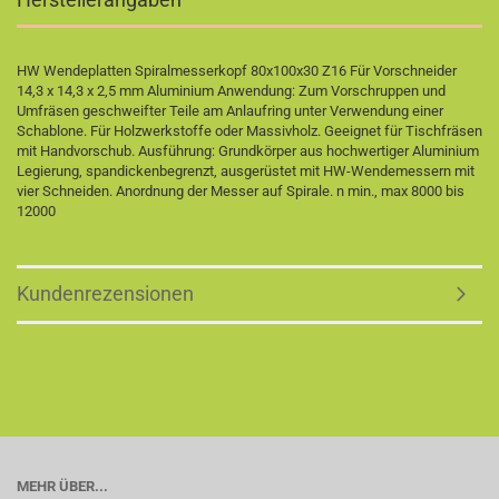
HW Wendeplatten Spiralmesserkopf 80x100x30 Z16 Für Vorschneider
14,3 x 14,3 x 2,5 mm Aluminium Anwendung: Zum Vorschruppen und
Umfräsen geschweifter Teile am Anlaufring unter Verwendung einer
Schablone. Für Holzwerkstoffe oder Massivholz. Geeignet für Tischfräsen
mit Handvorschub. Ausführung: Grundkörper aus hochwertiger Aluminium
Legierung, spandickenbegrenzt, ausgerüstet mit HW-Wendemessern mit
vier Schneiden. Anordnung der Messer auf Spirale. n min., max 8000 bis
12000
Kundenrezensionen
MEHR ÜBER...