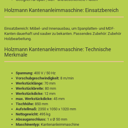
Holzmann Kantenanleimmaschine: Einsatzbereich
Einsatzbereich: Möbel- und Innenausbau, um Spanplatten- und MDF-
Kanten dauerhaft und sauber zu bekanten. Passendes Zubehör:
Zubehör
Holzbearbeitung
.
Holzmann Kantenanleimmaschine: Technische
Merkmale
Spannung:
400 V / 50 Hz
Vorschubgeschwindigkeit:
8 m/min
Werkstücklänge:
70 mm
Werkstückbreite:
80 mm
Werkstückdicke:
12 mm
max. Werkstückdicke:
45 mm
Tischhöhe:
850 mm
Aufstellmaß:
2350 x 1050 x 1320 mm
Nettogewicht:
495 kg
Absauganschluss:
1 x Ø 50 mm
Maschinentyp:
Kantenanleimmaschine