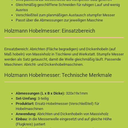
Gleichmäßig geschliffene Schneiden für ruhigen Lauf und wenig
Ausriss
Verschleißteil zum planmäßigen Austausch stumpfer Messer
Passt über die Abmessungen zur jeweiligen Maschine
Holzmann Hobelmesser: Einsatzbereich
Einsatzbereich: Abrichten (Fläche begradigen) und Dickenhobeln (auf
Maß hobeln) von Massivholz in Tischlerei und Werkstatt. Stumpfe Messer
werden als Satz getauscht, damit die Welle gleichmäßig läuft. Passende
Maschinen:
Abricht- und Dickenhobelmaschinen
.
Holzmann Hobelmesser: Technische Merkmale
Abmessungen (L x B x Dicke):
320x19x1mm
Set-Umfang:
3-teilig
Produktart:
Ersatz-Hobelmesser (Verschleißteil) für
Hobelmaschinen
Anwendung:
Abrichten und Dickenhobeln von Massivholz
Einbau:
in die Messerwelle eingesetzt und auf gleiche Höhe
(Flugkreis) justiert