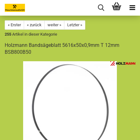
« Erster
« zurück
weiter »
Letzter »
255
Artikel in dieser Kategorie
Holzmann Bandsägeblatt 5616x50x0,9mm T 12mm
BSB800B50