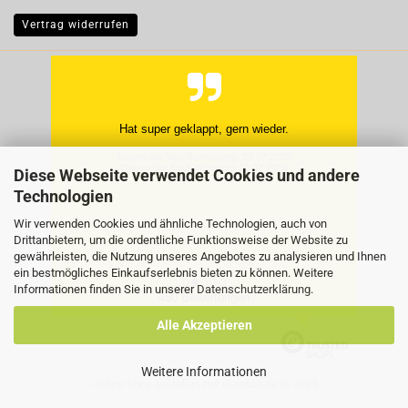
Vertrag widerrufen
Hat super geklappt, gern wieder.
Datum der Veröffentlichung: 27.07.2026
Datum der Kauferfahrung: 20.07.2026
Diese Webseite verwendet Cookies und andere
Technologien
Wir verwenden Cookies und ähnliche Technologien, auch von
Drittanbietern, um die ordentliche Funktionsweise der Website zu
gewährleisten, die Nutzung unseres Angebotes zu analysieren und Ihnen
ein bestmögliches Einkaufserlebnis bieten zu können. Weitere
Informationen finden Sie in unserer
Datenschutzerklärung
.
450 Bewertungen
Alle Akzeptieren
Weitere Informationen
Online Shop erstellen
mit Gambio.de © 2023