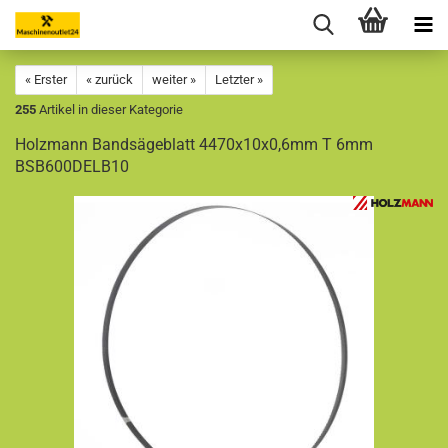
« Erster
« zurück
weiter »
Letzter »
255
Artikel in dieser Kategorie
Holzmann Bandsägeblatt 4470x10x0,6mm T 6mm
BSB600DELB10