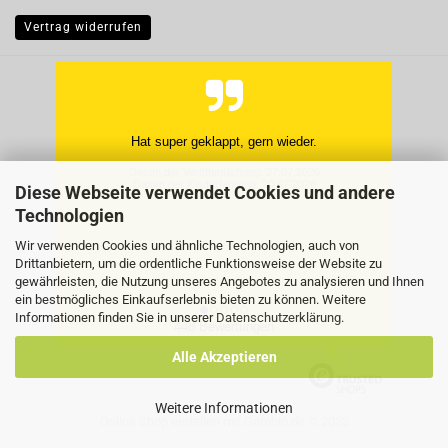
Vertrag widerrufen
Rund um in Ordnung
Manfred K., Quedlinburg OT G
Diese Webseite verwendet Cookies und andere
Datum der Veröffentlichung: 26.07.2026
Datum der Kauferfahrung: 19.07.2026
Technologien
Wir verwenden Cookies und ähnliche Technologien, auch von
Drittanbietern, um die ordentliche Funktionsweise der Website zu
gewährleisten, die Nutzung unseres Angebotes zu analysieren und Ihnen
ein bestmögliches Einkaufserlebnis bieten zu können. Weitere
Informationen finden Sie in unserer
Datenschutzerklärung
.
448 Bewertungen
Alle Akzeptieren
Weitere Informationen
Online Shop erstellen
mit Gambio.de © 2023