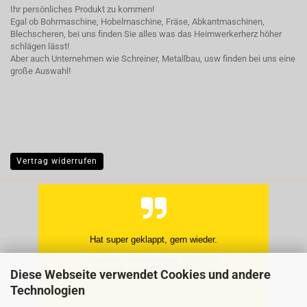
Ihr persönliches Produkt zu kommen!
Egal ob Bohrmaschine, Hobelmaschine, Fräse, Abkantmaschinen,
Blechscheren, bei uns finden Sie alles was das Heimwerkerherz höher
schlägen lässt!
Aber auch Unternehmen wie Schreiner, Metallbau, usw finden bei uns eine
große Auswahl!
Vertrag widerrufen
Hat super geklappt, gern wieder.
Datum der Veröffentlichung: 27.07.2026
Datum der Kauferfahrung: 20.07.2026
Diese Webseite verwendet Cookies und andere
Technologien