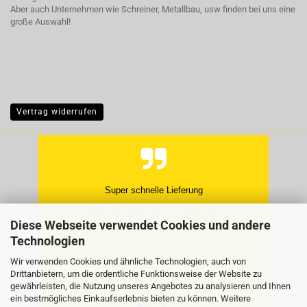
Aber auch Unternehmen wie Schreiner, Metallbau, usw finden bei uns eine
große Auswahl!
Vertrag widerrufen
Hat super geklappt, gern wieder.
Datum der Veröffentlichung: 27.07.2026
Datum der Kauferfahrung: 20.07.2026
Diese Webseite verwendet Cookies und andere
Technologien
Wir verwenden Cookies und ähnliche Technologien, auch von
Drittanbietern, um die ordentliche Funktionsweise der Website zu
gewährleisten, die Nutzung unseres Angebotes zu analysieren und Ihnen
ein bestmögliches Einkaufserlebnis bieten zu können. Weitere