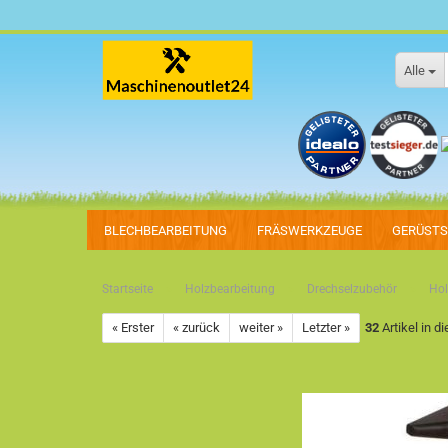
Alle
BLECHBEARBEITUNG
FRÄSWERKZEUGE
GERÜST
»
»
»
Startseite
Holzbearbeitung
Drechselzubehör
Ho
« Erster
« zurück
weiter »
Letzter »
32
Artikel in d