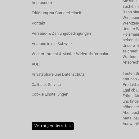
Sie sind
Impressum
suchen h
Dann sind
Erklärung zur Barrierefreiheit
Wir haben
Kontakt
Werkzeug
Unsere 
Versand- & Zahlungsbedingungen
Holzmann,
bekannt i
Versand in die Schweiz
Unsere T
zeichnet 
Widerrufsrecht & Muster-Widerrufsformular
Warteschl
Ansprech
AGB
Testen S
Privatsphäre und Datenschutz
staunen w
Callback Service
Produkt 
Egal ob 
Cookie Einstellungen
Fräse, A
uns find
höher sch
Aber auc
Metallbau
Auswahl!
Vertrag widerrufen