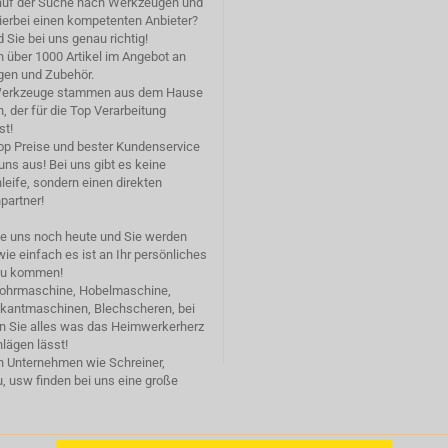
 auf der Suche nach Werkzeugen und
ierbei einen kompetenten Anbieter?
 Sie bei uns genau richtig!
 über 1000 Artikel im Angebot an
en und Zubehör.
Werkzeuge stammen aus dem Hause
 der für die Top Verarbeitung
st!
op Preise und bester Kundenservice
uns aus! Bei uns gibt es keine
eife, sondern einen direkten
partner!
ie uns noch heute und Sie werden
ie einfach es ist an Ihr persönliches
zu kommen!
Bohrmaschine, Hobelmaschine,
bkantmaschinen, Blechscheren, bei
en Sie alles was das Heimwerkerherz
lägen lässt!
h Unternehmen wie Schreiner,
, usw finden bei uns eine große