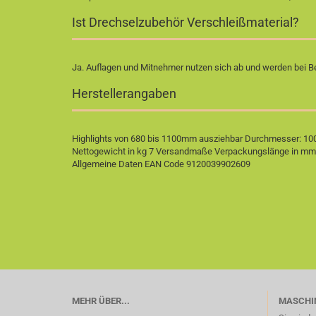
Ist Drechselzubehör Verschleißmaterial?
Ja. Auflagen und Mitnehmer nutzen sich ab und werden bei Be
Herstellerangaben
Highlights von 680 bis 1100mm ausziehbar Durchmesser: 100
Nettogewicht in kg 7 Versandmaße Verpackungslänge in mm
Allgemeine Daten EAN Code 9120039902609
MEHR ÜBER...
MASCHI