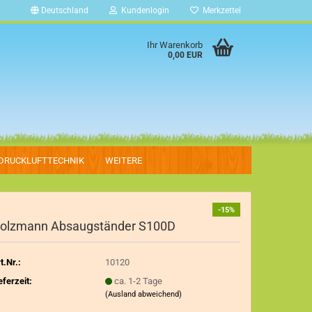
Deutschland
Kundenlogin
Merkzettel
Ihr Warenkorb
0,00 EUR
DRUCKLUFTTECHNIK
WEITERE
-15%
olzmann Absaugständer S100D
t.Nr.:
10120
eferzeit:
ca. 1-2 Tage
(Ausland abweichend)