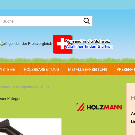
Suche...
SYSTEME
HOLZBEARBEITUNG
METALLBEARBEITUNG
PREBENA 
lzmann Absaugständer S100D
H
ieser Kategorie
Ar
Li