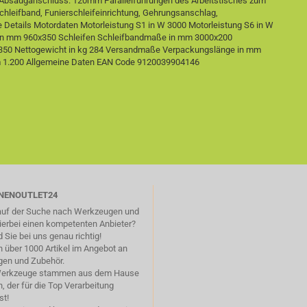
d Absauganschluss: 120mm Parallelführungen des Arbeitstisches zum
chleifband, Funierschleifeinrichtung, Gehrungsanschlag,
e Details Motordaten Motorleistung S1 in W 3000 Motorleistung S6 in W
n mm 960x350 Schleifen Schleifbandmaße in mm 3000x200
g 350 Nettogewicht in kg 284 Versandmaße Verpackungslänge in mm
m 1.200 Allgemeine Daten EAN Code 9120039904146
NENOUTLET24
 auf der Suche nach Werkzeugen und
ierbei einen kompetenten Anbieter?
 Sie bei uns genau richtig!
 über 1000 Artikel im Angebot an
en und Zubehör.
Werkzeuge stammen aus dem Hause
 der für die Top Verarbeitung
st!