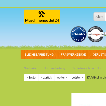
Alle
BLECHBEARBEITUNG
FRÄSWERKZEUGE
GERÜST
»
»
Startseite
Holzbearbeitung
Schleifmaschine f. Holz
« Erster
« zurück
weiter »
Letzter »
37
Artikel in d