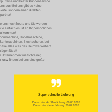
op Preise und bester Kundenservice
uns aus! Bei uns gibt es keine
eife, sondern einen direkten
partner!
ie uns noch heute und Sie werden
ie einfach es ist an Ihr persönliches
zu kommen!
Bohrmaschine, Hobelmaschine,
bkantmaschinen, Blechscheren, bei
en Sie alles was das Heimwerkerherz
lägen lässt!
h Unternehmen wie Schreiner,
, usw finden bei uns eine große
Hat super geklappt, gern wieder.
Datum der Veröffentlichung: 27.07.2026
Datum der Kauferfahrung: 20.07.2026