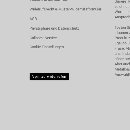
Unsere T
zeichnet 
Widerrufsrecht & Muster-Widerrufsformular
Warteschl
Ansprech
AGB
Testen S
Privatsphäre und Datenschutz
staunen w
Callback Service
Produkt 
Egal ob 
Cookie Einstellungen
Fräse, A
uns find
höher sch
Aber auc
Metallbau
Auswahl!
Vertrag widerrufen