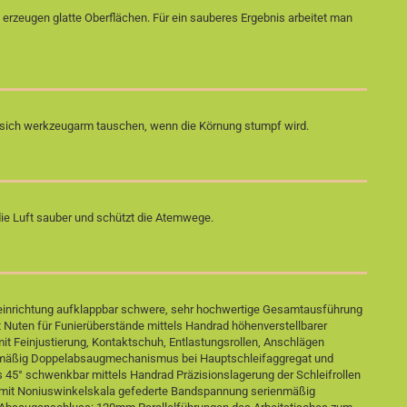
 erzeugen glatte Oberflächen. Für ein sauberes Ergebnis arbeitet man
n sich werkzeugarm tauschen, wenn die Körnung stumpf wird.
 die Luft sauber und schützt die Atemwege.
ifeinrichtung aufklappbar schwere, sehr hochwertige Gesamtausführung
it Nuten für Funierüberstände mittels Handrad höhenverstellbarer
it Feinjustierung, Kontaktschuh, Entlastungsrollen, Anschlägen
ienmäßig Doppelabsaugmechanismus bei Hauptschleifaggregat und
s 45° schwenkbar mittels Handrad Präzisionslagerung der Schleifrollen
g mit Noniuswinkelskala gefederte Bandspannung serienmäßig