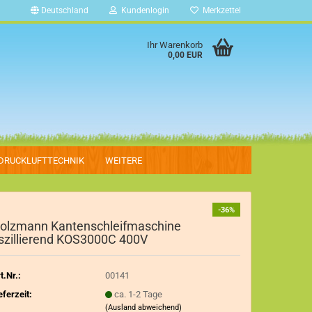
Deutschland
Kundenlogin
Merkzettel
Ihr Warenkorb
0,00 EUR
DRUCKLUFTTECHNIK
WEITERE
-36%
olzmann Kantenschleifmaschine
szillierend KOS3000C 400V
t.Nr.:
00141
eferzeit:
ca. 1-2 Tage
(Ausland abweichend)