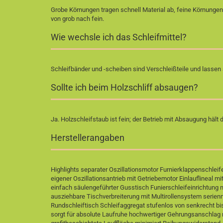
Grobe Körnungen tragen schnell Material ab, feine Körnungen
von grob nach fein.
Wie wechsle ich das Schleifmittel?
Schleifbänder und -scheiben sind Verschleißteile und lasse
Sollte ich beim Holzschliff absaugen?
Ja. Holzschleifstaub ist fein; der Betrieb mit Absaugung hält
Herstellerangaben
Highlights separater Oszillationsmotor Furnierklappenschle
eigener Oszillationsantrieb mit Getriebemotor Einlauflineal m
einfach säulengeführter Gusstisch Funierschleifeinrichtung m
ausziehbare Tischverbreiterung mit Multirollensystem ser
Rundschleiftisch Schleifaggregat stufenlos von senkrecht bi
sorgt für absolute Laufruhe hochwertiger Gehrungsanschla