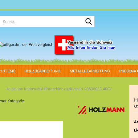
Suche...
SYSTEME
HOLZBEARBEITUNG
METALLBEARBEITUNG
PREBENA 
»
Holzmann Kantenschleifmaschine oszillierend KOS3000C 400V
H
ieser Kategorie
o
Ar
Li