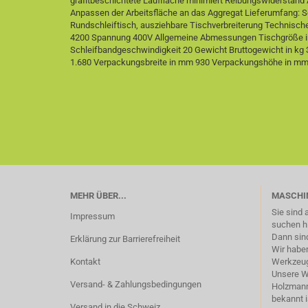
grafitbeschichtete Lauffläche minimiert Reibungswiderstan
Anpassen der Arbeitsfläche an das Aggregat Lieferumfang: S
Rundschleiftisch, ausziehbare Tischverbreiterung Technisch
4200 Spannung 400V Allgemeine Abmessungen Tischgröße i
Schleifbandgeschwindigkeit 20 Gewicht Bruttogewicht in k
1.680 Verpackungsbreite in mm 930 Verpackungshöhe in m
MEHR ÜBER...
MASCHI
Sie sind
Impressum
suchen h
Dann sind
Erklärung zur Barrierefreiheit
Wir haben
Kontakt
Werkzeug
Unsere 
Versand- & Zahlungsbedingungen
Holzmann,
bekannt i
Versand in die Schweiz