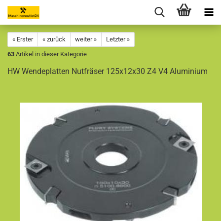
« Erster
« zurück
weiter »
Letzter »
63
Artikel in dieser Kategorie
HW Wendeplatten Nutfräser 125x12x30 Z4 V4 Aluminium