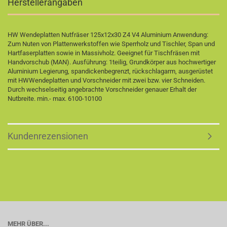
Herstellerangaben
HW Wendeplatten Nutfräser 125x12x30 Z4 V4 Aluminium Anwendung:
Zum Nuten von Plattenwerkstoffen wie Sperrholz und Tischler­, Span­ und
Hartfaserplatten sowie in Massivholz. Geeignet für Tischfräsen mit
Handvorschub (MAN). Ausführung: 1­teilig, Grundkörper aus hoch­wertiger
Aluminium ­Legierung, spandickenbegrenzt, rückschlagarm, ausgerüstet
mit HW­Wendeplatten und Vorschneider mit zwei bzw. vier Schneiden.
Durch wechselseitig angebrachte Vorschneider genauer Erhalt der
Nutbreite. min.- max. 6100-10100
Kundenrezensionen
MEHR ÜBER...