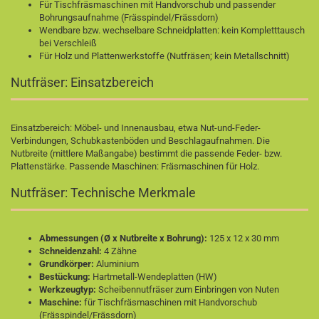
Für Tischfräsmaschinen mit Handvorschub und passender
Bohrungsaufnahme (Frässpindel/Frässdorn)
Wendbare bzw. wechselbare Schneidplatten: kein Kompletttausch
bei Verschleiß
Für Holz und Plattenwerkstoffe (Nutfräsen; kein Metallschnitt)
Nutfräser: Einsatzbereich
Einsatzbereich: Möbel- und Innenausbau, etwa Nut-und-Feder-
Verbindungen, Schubkastenböden und Beschlagaufnahmen. Die
Nutbreite (mittlere Maßangabe) bestimmt die passende Feder- bzw.
Plattenstärke. Passende Maschinen:
Fräsmaschinen für Holz
.
Nutfräser: Technische Merkmale
Abmessungen (Ø x Nutbreite x Bohrung):
125 x 12 x 30 mm
Schneidenzahl:
4 Zähne
Grundkörper:
Aluminium
Bestückung:
Hartmetall-Wendeplatten (HW)
Werkzeugtyp:
Scheibennutfräser zum Einbringen von Nuten
Maschine:
für Tischfräsmaschinen mit Handvorschub
(Frässpindel/Frässdorn)