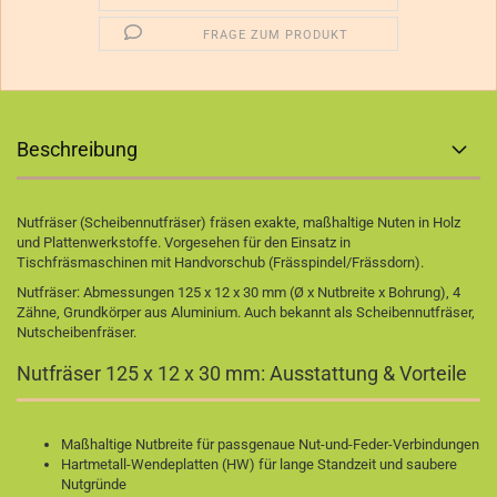
FRAGE ZUM PRODUKT
Beschreibung
Nutfräser (Scheibennutfräser) fräsen exakte, maßhaltige Nuten in Holz
und Plattenwerkstoffe. Vorgesehen für den Einsatz in
Tischfräsmaschinen mit Handvorschub (Frässpindel/Frässdorn).
Nutfräser: Abmessungen 125 x 12 x 30 mm (Ø x Nutbreite x Bohrung), 4
Zähne, Grundkörper aus Aluminium. Auch bekannt als Scheibennutfräser,
Nutscheibenfräser.
Nutfräser 125 x 12 x 30 mm: Ausstattung & Vorteile
Maßhaltige Nutbreite für passgenaue Nut-und-Feder-Verbindungen
Hartmetall-Wendeplatten (HW) für lange Standzeit und saubere
Nutgründe