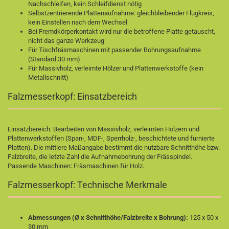
Nachschleifen, kein Schleifdienst nötig
Selbstzentrierende Plattenaufnahme: gleichbleibender Flugkreis,
kein Einstellen nach dem Wechsel
Bei Fremdkörperkontakt wird nur die betroffene Platte getauscht,
nicht das ganze Werkzeug
Für Tischfräsmaschinen mit passender Bohrungsaufnahme
(Standard 30 mm)
Für Massivholz, verleimte Hölzer und Plattenwerkstoffe (kein
Metallschnitt)
Falzmesserkopf: Einsatzbereich
Einsatzbereich: Bearbeiten von Massivholz, verleimten Hölzern und
Plattenwerkstoffen (Span-, MDF-, Sperrholz-, beschichtete und furnierte
Platten). Die mittlere Maßangabe bestimmt die nutzbare Schnitthöhe bzw.
Falzbreite, die letzte Zahl die Aufnahmebohrung der Frässpindel.
Passende Maschinen:
Fräsmaschinen für Holz
.
Falzmesserkopf: Technische Merkmale
Abmessungen (Ø x Schnitthöhe/Falzbreite x Bohrung):
125 x 50 x
30 mm