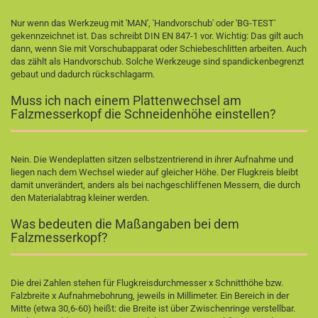
Nur wenn das Werkzeug mit 'MAN', 'Handvorschub' oder 'BG-TEST'
gekennzeichnet ist. Das schreibt DIN EN 847-1 vor. Wichtig: Das gilt auch
dann, wenn Sie mit Vorschubapparat oder Schiebeschlitten arbeiten. Auch
das zählt als Handvorschub. Solche Werkzeuge sind spandickenbegrenzt
gebaut und dadurch rückschlagarm.
Muss ich nach einem Plattenwechsel am
Falzmesserkopf die Schneidenhöhe einstellen?
Nein. Die Wendeplatten sitzen selbstzentrierend in ihrer Aufnahme und
liegen nach dem Wechsel wieder auf gleicher Höhe. Der Flugkreis bleibt
damit unverändert, anders als bei nachgeschliffenen Messern, die durch
den Materialabtrag kleiner werden.
Was bedeuten die Maßangaben bei dem
Falzmesserkopf?
Die drei Zahlen stehen für Flugkreisdurchmesser x Schnitthöhe bzw.
Falzbreite x Aufnahmebohrung, jeweils in Millimeter. Ein Bereich in der
Mitte (etwa 30,6-60) heißt: die Breite ist über Zwischenringe verstellbar.