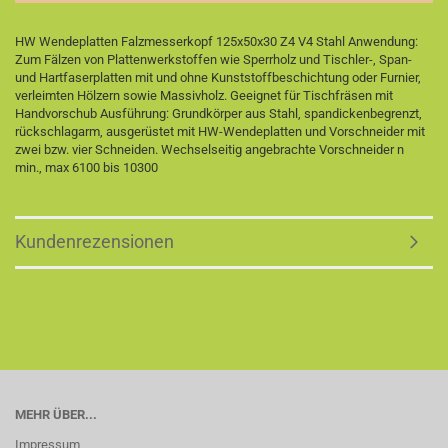
HW Wendeplatten Falzmesserkopf 125x50x30 Z4 V4 Stahl Anwendung:
Zum Fälzen von Plattenwerkstoffen wie Sperrholz und Tischler-, Span-
und Hartfaserplatten mit und ohne Kunststoffbeschichtung oder Furnier,
verleimten Hölzern sowie Massivholz. Geeignet für Tischfräsen mit
Handvorschub Ausführung: Grundkörper aus Stahl, spandickenbegrenzt,
rückschlagarm, ausgerüstet mit HW-Wendeplatten und Vorschneider mit
zwei bzw. vier Schneiden. Wechselseitig angebrachte Vorschneider n
min., max 6100 bis 10300
Kundenrezensionen
MEHR ÜBER...
Impressum