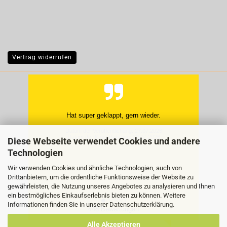
Vertrag widerrufen
Rund um in Ordnung
Manfred K., Quedlinburg OT G
Diese Webseite verwendet Cookies und andere
Datum der Veröffentlichung: 26.07.2026
Datum der Kauferfahrung: 19.07.2026
Technologien
Wir verwenden Cookies und ähnliche Technologien, auch von
Drittanbietern, um die ordentliche Funktionsweise der Website zu
gewährleisten, die Nutzung unseres Angebotes zu analysieren und Ihnen
ein bestmögliches Einkaufserlebnis bieten zu können. Weitere
Informationen finden Sie in unserer
Datenschutzerklärung
.
448 Bewertungen
Alle Akzeptieren