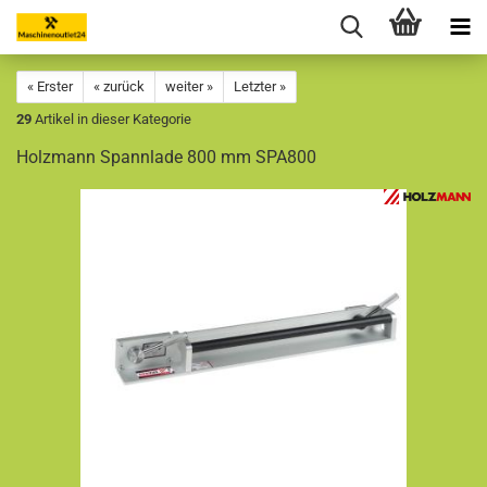
« Erster
« zurück
weiter »
Letzter »
29
Artikel in dieser Kategorie
Holzmann Spannlade 800 mm SPA800