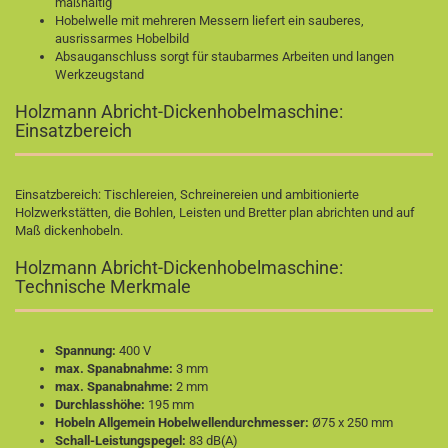
maßhaltig
Hobelwelle mit mehreren Messern liefert ein sauberes,
ausrissarmes Hobelbild
Absauganschluss sorgt für staubarmes Arbeiten und langen
Werkzeugstand
Holzmann Abricht-Dickenhobelmaschine:
Einsatzbereich
Einsatzbereich: Tischlereien, Schreinereien und ambitionierte
Holzwerkstätten, die Bohlen, Leisten und Bretter plan abrichten und auf
Maß dickenhobeln.
Holzmann Abricht-Dickenhobelmaschine:
Technische Merkmale
Spannung:
400 V
max. Spanabnahme:
3 mm
max. Spanabnahme:
2 mm
Durchlasshöhe:
195 mm
Hobeln Allgemein Hobelwellendurchmesser:
Ø75 x 250 mm
Schall-Leistungspegel:
83 dB(A)