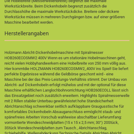
Die Hobelbreite (Messerwellenbreite) begrenzt die maximale
Werkstückbreite. Beim Dickenhobeln begrenzt zusätzlich die
Durchlasshöhe die maximale Werkstückdicke. Breitere oder dickere
Werkstücke müssen in mehreren Durchgängen bzw. auf einer größeren
Maschine bearbeitet werden.
Herstellerangaben
Holzmann Abricht-Dickenhobelmaschine mit Spiralmesser
HOB260ECOSMW2 400V Wenn es um stationäre Hobelmaschinen geht,
reicht vielen Hobbyhandwerkern eine Hobelbreite von 250 mm völlig aus.
Hier kommtdie HOLZMANN HOB260ECOSMW2_400V ins Spiel! Sie liefert
perfekte Ergebnisse während die Geldbörse geschont wird - eine
Maschine bei der das Preis-Leistungs-Verhältnis stimmt. Der Umbau von
Abricht- auf Dickenhobeln erfolgt mühelos und mit der optional für diese
Maschine erhältlichen Langlochbohrvorrichtung HOB260ECOLL lässt sich
das Einsatzgebiet noch zusätzlich erweitern. Highlights Spiralmesserwelle
mit 2 Rillen stabiler Unterbau gewährleistet hohe Standsicherheit
Abrichtanschlag schwenkbar seitlich aufklappbare Graugusstische für
komfortables Dickenhobeln Absauganschluss ermöglicht staub- und
spänefreies Arbeiten Vorschub wahlweise abschaltbar Lieferumfang:
vormontierte Wendeschneidplatten (15 x 15 x 2,5 mm; 30°) 20Stück,
3Stück Wendeschneidplatten zum Tausch , Abrichtanschlag,
Schiebehilfe, Wellenabdeckung Technische Details Abrichten Abricht