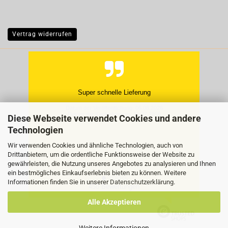
Vertrag widerrufen
Hat super geklappt, gern wieder.
Datum der Veröffentlichung: 27.07.2026
Datum der Kauferfahrung: 20.07.2026
Diese Webseite verwendet Cookies und andere
Technologien
Wir verwenden Cookies und ähnliche Technologien, auch von
Drittanbietern, um die ordentliche Funktionsweise der Website zu
gewährleisten, die Nutzung unseres Angebotes zu analysieren und Ihnen
ein bestmögliches Einkaufserlebnis bieten zu können. Weitere
Informationen finden Sie in unserer
Datenschutzerklärung
.
450 Bewertungen
Alle Akzeptieren