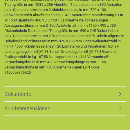
Tischgröße in mm 1085 x 256 Abrichten Tischhöhe in mm 850 Abrichten
max. Spanabnahme in mm 3 Abrichtanschlag in mm 730 x 130
Schwenkbereich Abrichtanschlag 0 - 45° Motordaten Motorleistung S1 in
W 1500 Spannung 400 V / 3 / 50 Huz Allgemeine Abmessungen
Absauganschluss in mm Ø 100 Aufstellmaß in mm 1150 x 490 x 750
Dickenhobeln Dickenhobel Tischgröße in mm 590 x 245 Dickenhobeln
max. Spanabnahme in mm 2 Durchlasshöhe in mm 195 Hobeln Allgemein
Hobelwellendurchmesser in mm Ø75 x 250 mm Hobelwellendrehzahl in
min-1 4000 Hobelmesseranzahl 20 Lautstärke und Vibrationen: Schall-
Leistungspegel in dB(A) 83 Schall-Druckpegel in dB(A) 77,3 Gewicht
Bruttogewicht in kg 167.50 Nettogewicht in kg 146 Versandmaße
Verpackungsbreite in mm 490 Verpackungslänge in mm 1.150
Verpackungshöhe in mm 750 Allgemeine Daten EAN Code
9120058379925
Dokumente
Kundenrezensionen