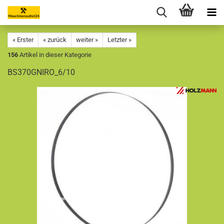
« Erster
« zurück
weiter »
Letzter »
156
Artikel in dieser Kategorie
BS370GNIRO_6/10