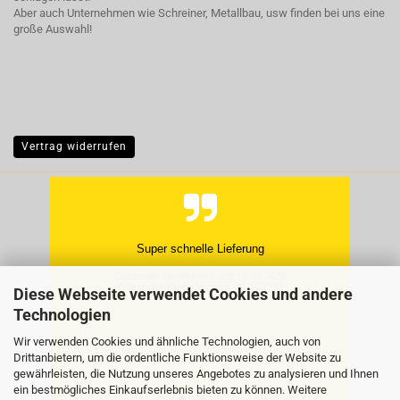
Aber auch Unternehmen wie Schreiner, Metallbau, usw finden bei uns eine
große Auswahl!
Vertrag widerrufen
Hat super geklappt, gern wieder.
Datum der Veröffentlichung: 27.07.2026
Datum der Kauferfahrung: 20.07.2026
Diese Webseite verwendet Cookies und andere
Technologien
Wir verwenden Cookies und ähnliche Technologien, auch von
Drittanbietern, um die ordentliche Funktionsweise der Website zu
gewährleisten, die Nutzung unseres Angebotes zu analysieren und Ihnen
ein bestmögliches Einkaufserlebnis bieten zu können. Weitere