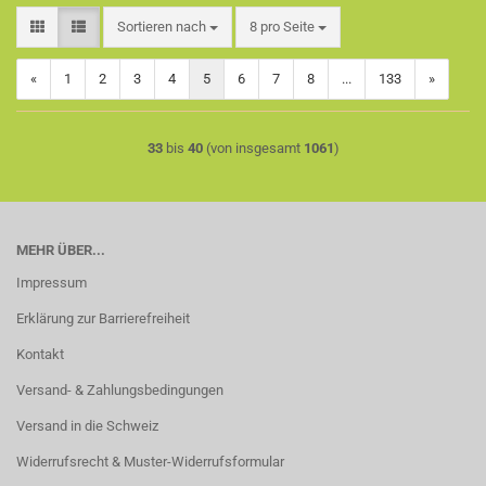
Sortieren nach
pro Seite
Sortieren nach
8 pro Seite
«
1
2
3
4
5
6
7
8
...
133
»
33
bis
40
(von insgesamt
1061
)
MEHR ÜBER...
Impressum
Erklärung zur Barrierefreiheit
Kontakt
Versand- & Zahlungsbedingungen
Versand in die Schweiz
Widerrufsrecht & Muster-Widerrufsformular