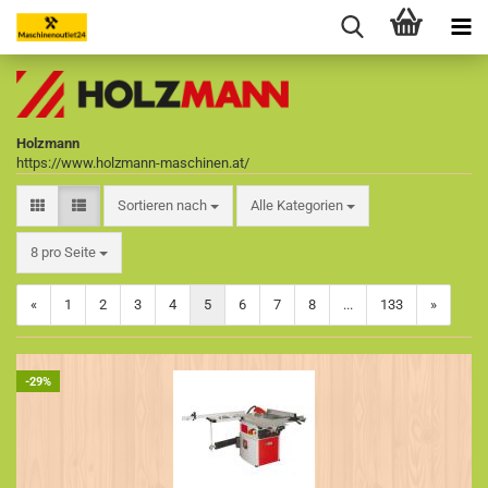
Holzmann
https://www.holzmann-maschinen.at/
Sortieren nach
Sortieren nach
Alle Kategorien
pro Seite
8 pro Seite
«
1
2
3
4
5
6
7
8
...
133
»
-29%